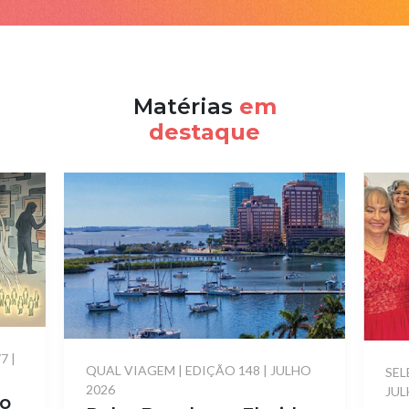
Matérias
em
destaque
77
|
QUAL VIAGEM
|
EDIÇÃO 148
|
JULHO
SEL
2026
JUL
ro