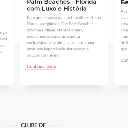
Palm Beaches - Florida
Be
com Luxo e História
Aos 
e
vive
Para quem busca um destino diferente na
ativ
Flórida, a região de The Palm Beaches,
com 
próxima a Miami, oferece praias,
fego
muni
gastronomia, compras e muita
ável
de S
exclusividade - e ainda apresenta uma
ulo
que 
profunda importância histórica que
ua
poucos conhecem.
,
Con
Continue lendo